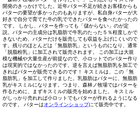
開発のきっかけでした。近年バター不足が続きお客様からも
バターの要望が多かったのもありますが、私自身バターが大
好きで自分で育てた牛の乳でできたバターを食べたかったの
です。 しかし、バターを作っても「儲からない」のが定
説。バターの主成分は乳脂肪で牛乳のたった５％程度しかで
きないため、バターだけを販売しても収益を上げにくいので
す。残りのほとんどは「無脂肪乳」というものになり、通常
「脱脂粉乳」に加工されて販売されます。 この加工は大規
模な機械や大量生産が前提なので、小ロットでのバター作り
は現実的ではなかったのです。逆を言えば無脂肪乳を加工で
きればバターが販売できるのです！ キスミルは、この「無
脂肪乳」を加工して作りました。乳脂肪はバターに、無脂肪
乳がキスミルになります。つまり、森林ノ牧場ではバターを
作るために、まずキスミルの販売を始めました。 キスミル
がしっかり売れれば小ロットでもバターが作れるようになる
のです。 バターは
オンラインショップ
にて販売中です。