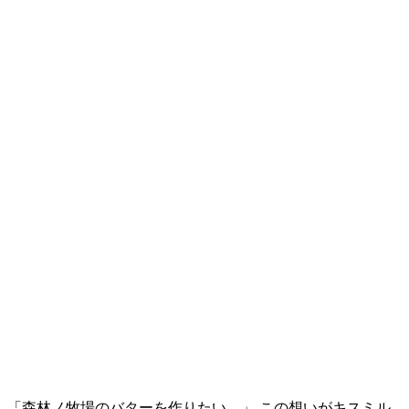
「森林ノ牧場のバターを作りたい。」 この想いがキスミル