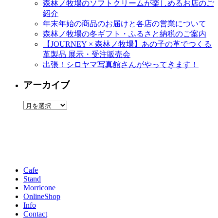
森林ノ牧場のソフトクリームが楽しめるお店のご
紹介
年末年始の商品のお届けと各店の営業について
森林ノ牧場の冬ギフト・ふるさと納税のご案内
【JOURNEY × 森林ノ牧場】あの子の革でつくる
革製品 展示・受注販売会
出張！シロヤマ写真館さんがやってきます！
アーカイブ
ア
ー
カ
イ
ブ
Cafe
Stand
Morricone
OnlineShop
Info
Contact