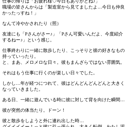
仕事の帰りは「お疲れ様♡今日もありがとね♪」
職場の皆さんからは「製造室から見てましたよ…今日も仲良
かったっすね！」
なんて冷やかされたり（照）
友達にも「Pさんがさー♪」「Pさん可愛いんだよ、今度紹介
するねー♪」という感じ。
仕事終わりに一緒に散歩したり、こっそりと彼の好きなもの
持っていったり。
と、まあ、メロメロな日々。彼もまんざらではない雰囲気。
それはもう仕事に行くのが楽しい日々でした。
しかし…年が経つにつれて、彼はどんどんどんどんと大きく
なっていきました。
ある日、一緒に遊んでいる時に彼に対して背を向けた瞬間…
彼が突然の体当たり。ドーン！
彼と散歩をしようと外に連れ出した時…
グイイイイー！っと彼に引っ張られ…大きく転倒。わたし泥