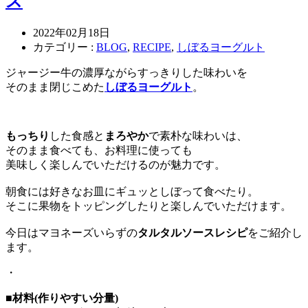
ス
2022年02月18日
カテゴリー :
BLOG
,
RECIPE
,
しぼるヨーグルト
ジャージー牛の濃厚ながらすっきりした味わいを
そのまま閉じこめた
しぼるヨーグルト
。
もっちり
した食感と
まろやか
で素朴な味わいは、
そのまま食べても、お料理に使っても
美味しく楽しんでいただけるのが魅力です。
朝食には好きなお皿にギュッとしぼって食べたり。
そこに果物をトッピングしたりと楽しんでいただけます。
今日はマヨネーズいらずの
タルタルソースレシピ
をご紹介し
ます。
・
■材料(作りやすい分量)