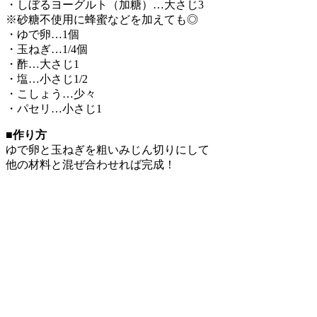
・しぼるヨーグルト（加糖）…大さじ3
※砂糖不使用に蜂蜜などを加えても◎
・ゆで卵…1個
・玉ねぎ…1/4個
・酢…大さじ1
・塩…小さじ1/2
・こしょう…少々
・パセリ…小さじ1
■作り方
ゆで卵と玉ねぎを粗いみじん切りにして
他の材料と混ぜ合わせれば完成！