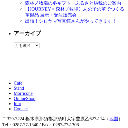
森林ノ牧場の冬ギフト・ふるさと納税のご案内
【JOURNEY × 森林ノ牧場】あの子の革でつくる
革製品 展示・受注販売会
出張！シロヤマ写真館さんがやってきます！
アーカイブ
ア
ー
カ
イ
ブ
Cafe
Stand
Morricone
OnlineShop
Info
Contact
〒329-3224 栃木県那須郡那須町大字豊原乙627-114（
地図
）
Tel：0287-77-1340 / Fax：0287-77-1308