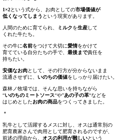
1×2
という式から、お肉としての
市場価値が
低くなってしまう
という現実があります。
人間のために育てられ、
ミルク
を
生産
して
くれた牛たち。
その牛に
名前
をつけて大切に
愛情
をかけて
育てている自分たちの手で、
最後まで
責任を
持ちたい。
安価なお肉
として、その行方が分からないまま
流通させずに、
いのちの価値
をしっかり届けたい。
森林ノ牧場では、そんな思いを持ちながら
“
いのちのミートソース
“や”
あの子の革
“などを
はじめとした
お肉の商品
をつくってきました。
＊
乳牛として活躍するメスに対し、オスは通常別の
肥育農家さんで肉用として肥育されるのですが、
前述の理由から、
オスの利用が難しい
という