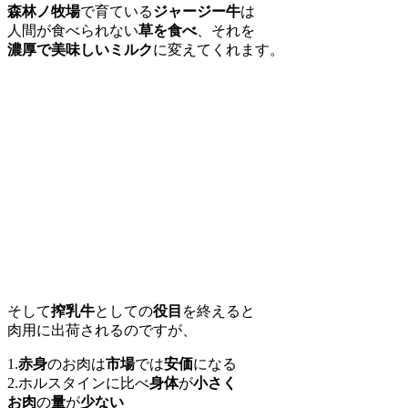
森林ノ牧場
で育ている
ジャージー牛
は
人間が食べられない
草を食べ
、それを
濃厚で美味しいミルク
に変えてくれます。
そして
搾乳牛
としての
役目
を終えると
肉用に出荷されるのですが、
1.
赤身
のお肉は
市場
では
安価
になる
2.ホルスタインに比べ
身体
が
小さく
お肉
の
量
が
少ない