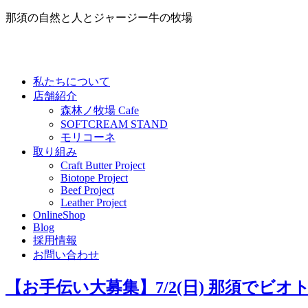
那須の自然と人とジャージー牛の牧場
私たちについて
店舗紹介
森林ノ牧場 Cafe
SOFTCREAM STAND
モリコーネ
取り組み
Craft Butter Project
Biotope Project
Beef Project
Leather Project
OnlineShop
Blog
採用情報
お問い合わせ
【お手伝い大募集】7/2(日) 那須でビ