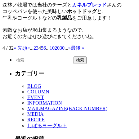
森林ノ牧場では当社のチーズと
カネルブレッド
さんの
コッペパンを使った美味しい
ホットドッグ
と、
牛乳やヨーグルトなどの
乳製品
をご用意します！
素敵なお店が沢山集まるようなので、
お近くの方はぜひ遊びにきてくださいね。
4 / 32
« 先頭
«
...
2
3
4
5
6
...
10
20
30
...
»
最後 »
カテゴリー
BLOG
COLUMN
EVENT
INFORMATION
MAILMAGAZINE(BACK NUMBER)
MEDIA
RECIPE
しぼるヨーグルト
最近の投稿