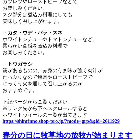
カツレツやローストビーフなどで
お楽しみください。
スジ部分は煮込み料理にしても
美味しく召し上がれます。
・
カタ・ウデ・バラ・スネ
ホワイトシチューやトマトシチューなど、
柔らかい食感を煮込み料理で
お楽しみください。
・
トウガラシ
筋があるものの、赤身のうま味が強く肉汁が
たっぷりなので焼肉やローストビーフで
じっくり火を通して召し上がるのが
おすすめです。
下記ページからご覧ください。
※リンク先から下へスクロールすると
ホワイトヴィールの一覧が出てきます
https://shinrinno.shop-pro.jp/?mode=grp&gid=2611929
春分の日に牧草地の放牧が始まります