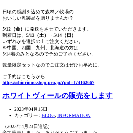
日頃の感謝を込めて森林ノ牧場の
おいしい乳製品を贈りませんか？
5/12（金）
に発送をさせていただきます。
到着日は、
5/13（土）
・
5/14（日）
いずれかを選択の上ご注文ください。
※中国、四国、九州、北海道の方は
5/14着のみとなるので予めご了承ください。
数量限定セットなのでご注文はぜひお早めに。
ご予約はこちらから
https://shinrinno.shop-pro.jp/?pid=174162667
ホワイトヴィールの販売をします
2023年04月15日
カテゴリー :
BLOG
,
INFORMATION
（2023年4月23日追記）
全て完売しました、ありがとうございました。