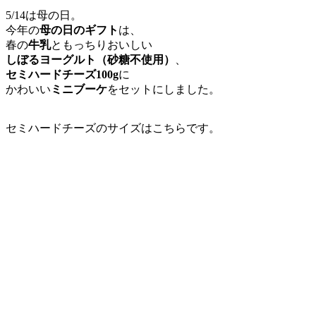
5/14は母の日。
今年の
母の日のギフト
は、
春の
牛乳
ともっちりおいしい
しぼるヨーグルト（砂糖不使用）
、
セミハードチーズ100g
に
かわいい
ミニブーケ
をセットにしました。
セミハードチーズのサイズはこちらです。