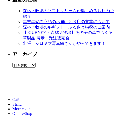
森林ノ牧場のソフトクリームが楽しめるお店のご
紹介
年末年始の商品のお届けと各店の営業について
森林ノ牧場の冬ギフト・ふるさと納税のご案内
【JOURNEY × 森林ノ牧場】あの子の革でつくる
革製品 展示・受注販売会
出張！シロヤマ写真館さんがやってきます！
アーカイブ
ア
ー
カ
イ
ブ
Cafe
Stand
Morricone
OnlineShop